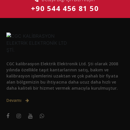
+90 544 456 81 50
CGC kalibrasyon Elektrik Elektronik Ltd. Şti olarak 2008
yılında özellikle taşıt kantarlarının satış, bakım ve
kalibrasyon işlemlerini uzaktan ve çok pahalı bir fiyata
alan bölgemizin bu ihtiyacına daha ucuz daha hızlı ve
daha kaliteli bir hizmet vermek amacıyla kurulmuştur.
Devamı