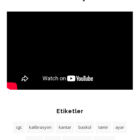
Etiketler
cgc
kalibrasyon
kantar
baskül
tamir
ayar