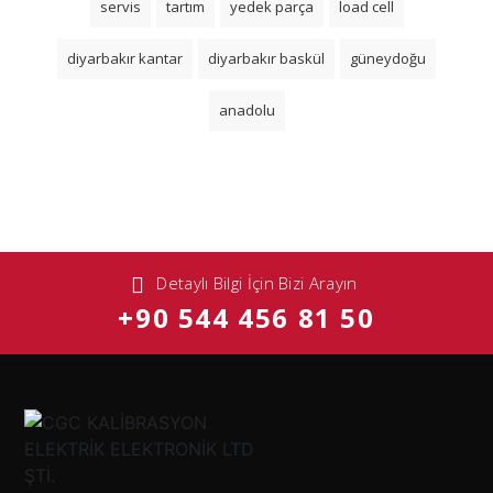
servis
tartım
yedek parça
load cell
diyarbakır kantar
diyarbakır baskül
güneydoğu
anadolu
Detaylı Bilgi İçin Bizi Arayın
+90 544 456 81 50