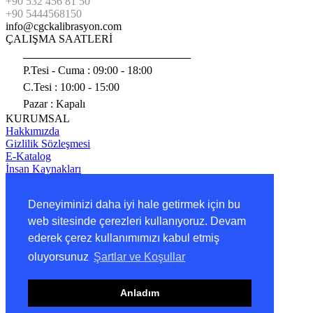
+90 532 456 81 50
+90 5444568150
info@cgckalibrasyon.com
ÇALIŞMA SAATLERİ
______________________________
P.Tesi - Cuma :
09:00 - 18:00
C.Tesi : 10:00 - 15:00
Pazar : Kapalı
KURUMSAL
Hakkımızda
Gizlilik Sözleşmesi
E-Katalog
İnsan Kaynakları
Bize Ulaşın
BAĞLANTILAR
Deneyiminizi daha iyi hale getirmek için bu
Ürünlerimiz
Projelerimiz
web sitesinde çerezleri kullanıyoruz. Devam
Markalarımız
ederek çerez kullanımımızı kabul etmiş
Blog ve Haberler
Copyright 2020 Karahan Tasarım
oluyorsunuz
Şartlar ve Koşullar
Bu web sitesindeki tüm yazılar telif hakkına sahiptir. İzinsiz
kullanım sonucunda gerekli yasal işlemler yapılacaktır.
Anladım