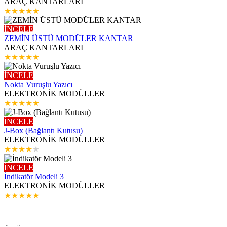
ARAÇ KANTARLARI
★
★
★
★
★
İNCELE
ZEMİN ÜSTÜ MODÜLER KANTAR
ARAÇ KANTARLARI
★
★
★
★
★
İNCELE
Nokta Vuruşlu Yazıcı
ELEKTRONİK MODÜLLER
★
★
★
★
★
İNCELE
J-Box (Bağlantı Kutusu)
ELEKTRONİK MODÜLLER
★
★
★
★
★
İNCELE
İndikatör Modeli 3
ELEKTRONİK MODÜLLER
★
★
★
★
★