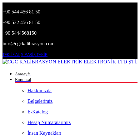
+90 544 456 81 50
+90 532 456 81 50
+90 5444568150
info@cgckalibrasyon.com
TEKLİF AL
SİPARİŞ TAKİP
Anasayfa
Kurumsal
Hakkımızda
Belgelerimiz
E-Katalog
Hesap Numaralarımız
İnsan Kaynakları