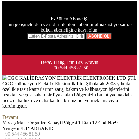
E-Bülten Aboneliği
Tüm gelişmelerden ve indirimlerden haberdar olmak istiyorsanız e-
bülten aboneliğine kayıt olun.
Detaylı Bilgi İçin Bizi Arayın
+90 544 456 81 50
CGC kalibrasyon Elektrik Elektronik Ltd. Şti olarak 2008 yılında
özellikle taşıt kantarlarının satış, bakım ve kalibrasyon işlemlerini
uzaktan ve çok pahalı bir fiyata alan bölgemizin bu ihtiyacına daha
ucuz daha hızlı ve daha kaliteli bir hizmet vermek amacıyla
kurulmuştur.
Devamı
Yaytaş Mah. Organize Sanayi Bölgesi 1.Etap 12.Cad No:9
Yenişehir/DİYARBAKIR
+90 544 456 81 50