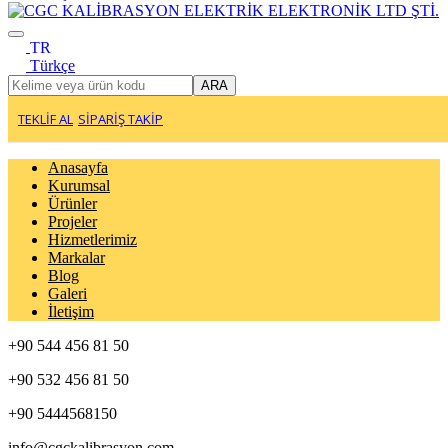
TR
Türkçe
ARA
TEKLİF AL
SİPARİŞ TAKİP
Anasayfa
Kurumsal
Ürünler
Projeler
Hizmetlerimiz
Markalar
Blog
Galeri
İletişim
+90 544 456 81 50
+90 532 456 81 50
+90 5444568150
info@cgckalibrasyon.com